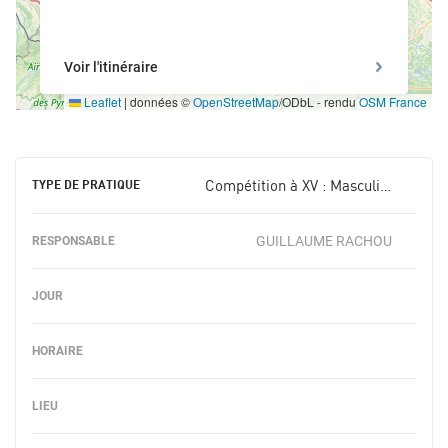
Voir l'itinéraire
Leaflet
|
données ©
OpenStreetMap
/ODbL - rendu
OSM France
Compétition à XV : Masculin +18 ans
GUILLAUME RACHOU