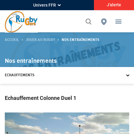
Echauffements - Comité Départemental de Rugby du Gers
J'alerte
Univers FFR
ACCUEIL
JOUER AU RUGBY
NOS ENTRAÎNEMENTS
Nos entraînements
ECHAUFFEMENTS
Echauffements
Echauffement Colonne Duel 1
Entrainements pour les avants
Entrainements pour les arrières