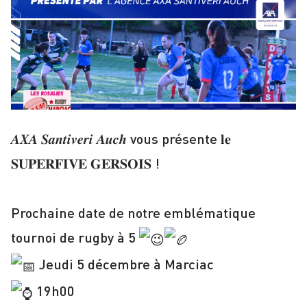
𝑨𝑿𝑨 𝑺𝒂𝒏𝒕𝒊𝒗𝒆𝒓𝒊 𝑨𝒖𝒄𝒉 vous présente 𝐥𝐞
𝐒𝐔𝐏𝐄𝐑𝐅𝐈𝐕𝐄 𝐆𝐄𝐑𝐒𝐎𝐈𝐒 !
Prochaine date de notre emblématique
tournoi de rugby à 5
Jeudi 5 décembre à Marciac
19h00