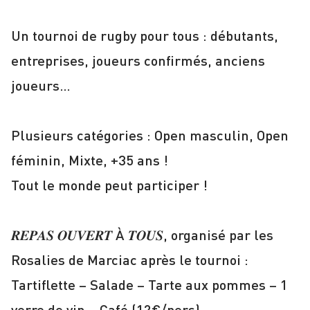
Un tournoi de rugby pour tous : débutants,
entreprises, joueurs confirmés, anciens
joueurs…
Plusieurs catégories : Open masculin, Open
féminin, Mixte, +35 ans !
Tout le monde peut participer !
𝑹𝑬𝑷𝑨𝑺 𝑶𝑼𝑽𝑬𝑹𝑻 À 𝑻𝑶𝑼𝑺, organisé par les
Rosalies de Marciac après le tournoi :
Tartiflette – Salade – Tarte aux pommes – 1
verre de vin – Café (12€/pers)